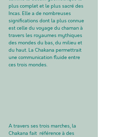
plus complet et le plus sacré des 
Incas. ​Elle a de nombreuses 
significations dont la plus connue 
est celle du voyage du chaman à 
travers les royaumes mythiques 
des mondes du bas, du milieu et 
du haut. La Chakana permettrait 
une communication fluide entre 
ces trois mondes. 
A travers ses trois marches, la 
Chakana fait  référence à des 