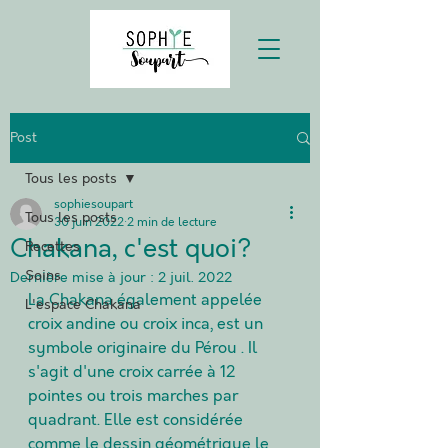
Post
Tous les posts
sophiesoupart
Tous les posts
30 juin 2022
2 min de lecture
Chakana, c'est quoi?
Recettes
Soins
Dernière mise à jour :
2 juil. 2022
La Chakana également appelée 
L'espace Chakana
croix andine ou croix inca, est un 
symbole originaire du Pérou . Il 
s'agit d'une croix carrée à 12 
pointes ou trois marches par 
quadrant. Elle est considérée 
comme le dessin géométrique le 